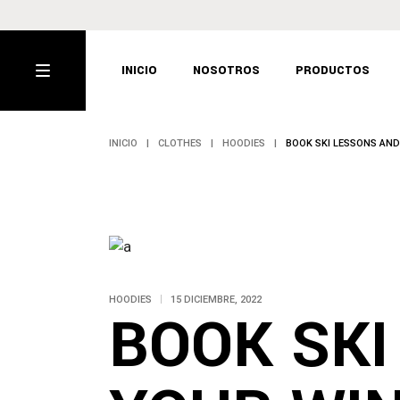
SNEAKERS
INICIO
NOSOTROS
PRODUCTOS
MERCH
CAPS
INICIO
CLOTHES
HOODIES
BOOK SKI LESSONS AN
SNEAKERS
MERCH
CAPS
HOODIES
15 DICIEMBRE, 2022
BOOK SKI