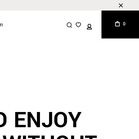
0
D ENJOY