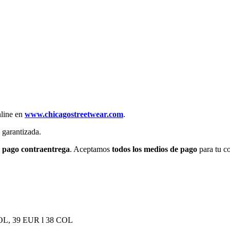
nline en
www.chicagostreetwear.com
.
 garantizada.
 y pago contraentrega
. Aceptamos
todos los medios de pago
para tu c
OL, 39 EUR l 38 COL