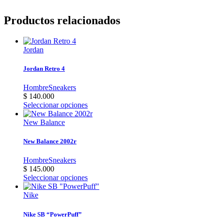
Productos relacionados
Jordan
Jordan Retro 4
Hombre
Sneakers
$
140.000
Este
Seleccionar opciones
producto
tiene
New Balance
múltiples
variantes.
New Balance 2002r
Las
opciones
Hombre
Sneakers
se
$
145.000
pueden
Este
Seleccionar opciones
elegir
producto
en
tiene
Nike
la
múltiples
página
variantes.
Nike SB “PowerPuff”