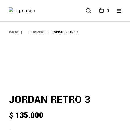
Skip
to
0
the
content
INICIO
HOMBRE
JORDAN RETRO 3
JORDAN RETRO 3
$
135.000