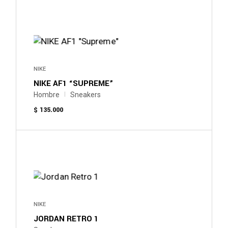
producto
tiene
múltiples
variantes.
Las
opciones
se
pueden
NIKE
elegir
NIKE AF1 “SUPREME”
en
la
Hombre
Sneakers
página
$
135.000
de
producto
Este
producto
tiene
múltiples
variantes.
Las
opciones
se
pueden
NIKE
elegir
JORDAN RETRO 1
en