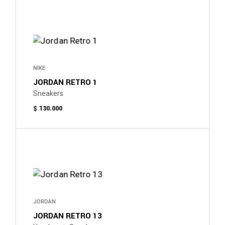
producto
tiene
múltiples
variantes.
Las
opciones
se
pueden
NIKE
elegir
JORDAN RETRO 1
en
la
Sneakers
página
$
130.000
de
producto
Este
producto
tiene
múltiples
variantes.
Las
opciones
se
pueden
JORDAN
elegir
JORDAN RETRO 13
en