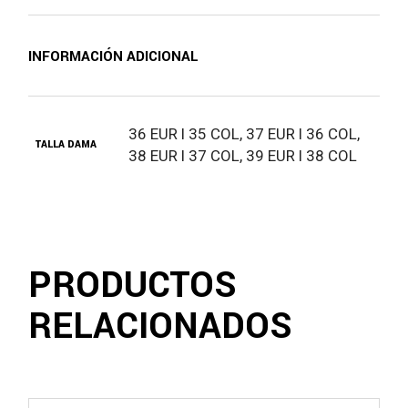
INFORMACIÓN ADICIONAL
36 EUR l 35 COL, 37 EUR l 36 COL,
TALLA DAMA
38 EUR l 37 COL, 39 EUR l 38 COL
PRODUCTOS
RELACIONADOS
Este