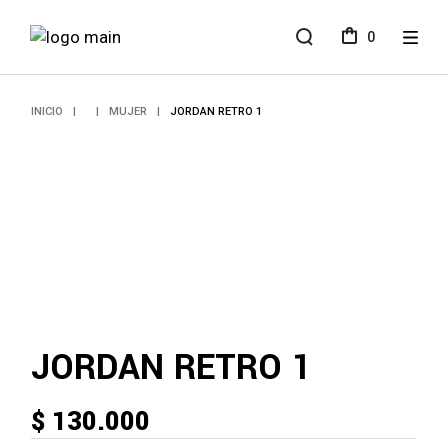
Skip
to
0
the
content
INICIO
MUJER
JORDAN RETRO 1
JORDAN RETRO 1
$
130.000