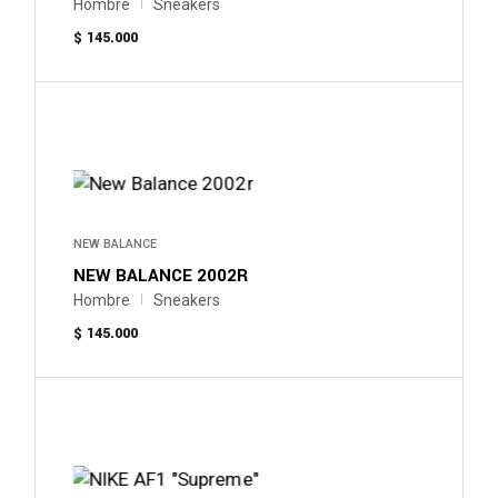
la
Hombre
Sneakers
página
$
145.000
de
producto
Este
producto
tiene
múltiples
variantes.
Las
opciones
se
pueden
NEW BALANCE
elegir
NEW BALANCE 2002R
en
la
Hombre
Sneakers
página
$
145.000
de
producto
Este
producto
tiene
múltiples
variantes.
Las