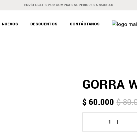
ENVÍO GRATIS POR COMPRAS SUPERIORES A $500.000
NUEVOS
DESCUENTOS
CONTÁCTANOS
GORRA W
$
60.000
$
80.
ORIGINAL
CURRENT
PRICE
PRICE
WAS:
IS:
Gorra W Fuego q
$ 80.000.
$ 60.000.