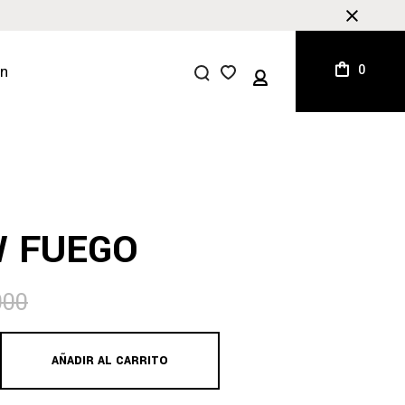
0
LOGIN
/
REGISTER
 FUEGO
000
AÑADIR AL CARRITO
uantity