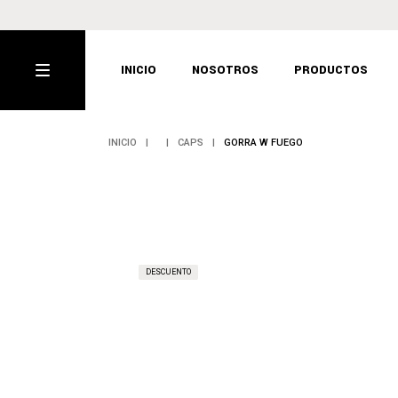
Skip
to
the
SNEAKERS
content
INICIO
NOSOTROS
PRODUCTOS
MERCH
CAPS
INICIO
CAPS
GORRA W FUEGO
SNEAKERS
MERCH
CAPS
DESCUENTO